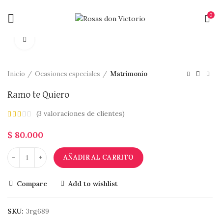
0
Click to enlarge
Inicio
Ocasiones especiales
Matrimonio
Ramo te Quiero
(
3
valoraciones de clientes)
$
80.000
AÑADIR AL CARRITO
Compare
Add to wishlist
SKU:
3rg689