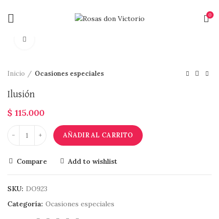
0
Click to enlarge
Inicio
Ocasiones especiales
Ilusión
$
115.000
AÑADIR AL CARRITO
Compare
Add to wishlist
SKU:
DO923
Categoría:
Ocasiones especiales